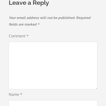
Leave a Reply
Your email address will not be published.
Required
fields are marked
*
Comment
*
Name
*