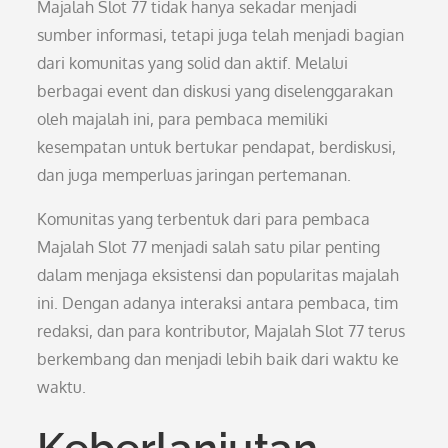
Majalah Slot 77 tidak hanya sekadar menjadi
sumber informasi, tetapi juga telah menjadi bagian
dari komunitas yang solid dan aktif. Melalui
berbagai event dan diskusi yang diselenggarakan
oleh majalah ini, para pembaca memiliki
kesempatan untuk bertukar pendapat, berdiskusi,
dan juga memperluas jaringan pertemanan.
Komunitas yang terbentuk dari para pembaca
Majalah Slot 77 menjadi salah satu pilar penting
dalam menjaga eksistensi dan popularitas majalah
ini. Dengan adanya interaksi antara pembaca, tim
redaksi, dan para kontributor, Majalah Slot 77 terus
berkembang dan menjadi lebih baik dari waktu ke
waktu.