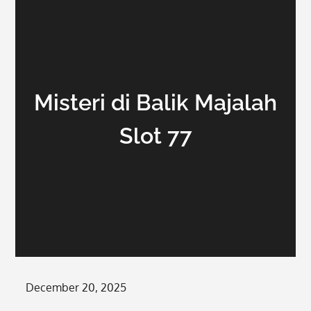
Misteri di Balik Majalah
Slot 77
Posted
December 20, 2025
on