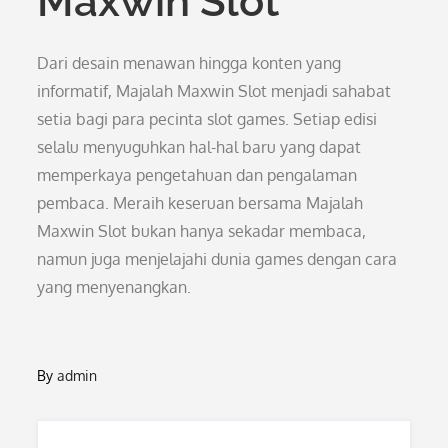
Maxwin Slot
Dari desain menawan hingga konten yang
informatif, Majalah Maxwin Slot menjadi sahabat
setia bagi para pecinta slot games. Setiap edisi
selalu menyuguhkan hal-hal baru yang dapat
memperkaya pengetahuan dan pengalaman
pembaca. Meraih keseruan bersama Majalah
Maxwin Slot bukan hanya sekadar membaca,
namun juga menjelajahi dunia games dengan cara
yang menyenangkan.
By
admin