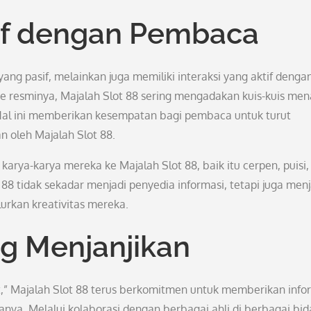
tif dengan Pembaca
ang pasif, melainkan juga memiliki interaksi yang aktif denga
 resminya, Majalah Slot 88 sering mengadakan kuis-kuis men
 Hal ini memberikan kesempatan bagi pembaca untuk turut
n oleh Majalah Slot 88.
arya-karya mereka ke Majalah Slot 88, baik itu cerpen, puisi,
88 tidak sekadar menjadi penyedia informasi, tetapi juga menj
rkan kreativitas mereka.
g Menjanjikan
” Majalah Slot 88 terus berkomitmen untuk memberikan info
ya. Melalui kolaborasi dengan berbagai ahli di berbagai bid