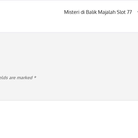
Misteri di Balik Majalah Slot 77
ields are marked
*