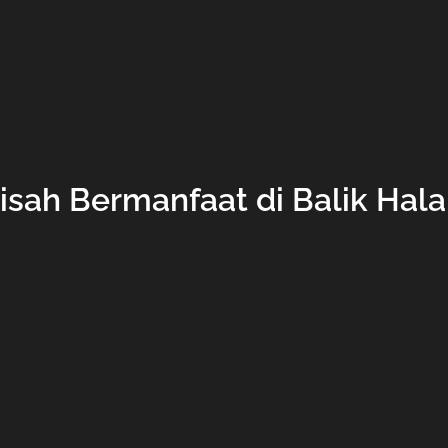
 Kisah Bermanfaat di Balik H