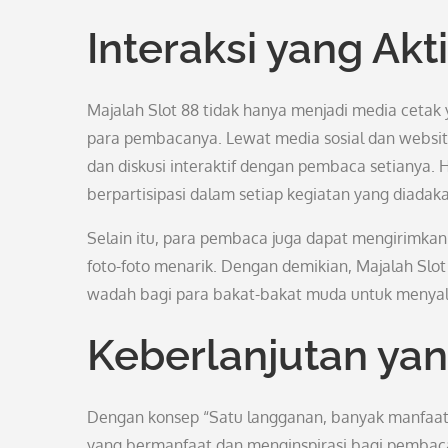
Interaksi yang Ak
Majalah Slot 88 tidak hanya menjadi media cetak y
para pembacanya. Lewat media sosial dan website
dan diskusi interaktif dengan pembaca setianya.
berpartisipasi dalam setiap kegiatan yang diadaka
Selain itu, para pembaca juga dapat mengirimkan k
foto-foto menarik. Dengan demikian, Majalah Slot 
wadah bagi para bakat-bakat muda untuk menyalu
Keberlanjutan yan
Dengan konsep “Satu langganan, banyak manfaat,
yang bermanfaat dan menginspirasi bagi pembacan