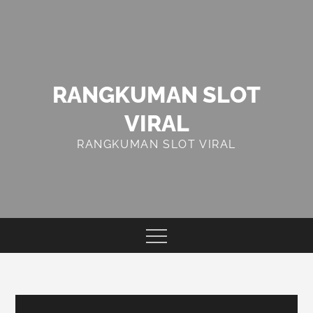
Skip
to
content
RANGKUMAN SLOT
VIRAL
RANGKUMAN SLOT VIRAL