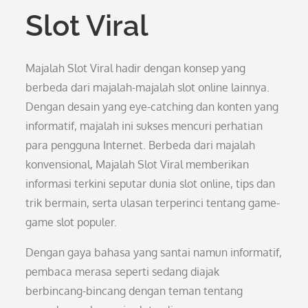
Slot Viral
Majalah Slot Viral hadir dengan konsep yang
berbeda dari majalah-majalah slot online lainnya.
Dengan desain yang eye-catching dan konten yang
informatif, majalah ini sukses mencuri perhatian
para pengguna Internet. Berbeda dari majalah
konvensional, Majalah Slot Viral memberikan
informasi terkini seputar dunia slot online, tips dan
trik bermain, serta ulasan terperinci tentang game-
game slot populer.
Dengan gaya bahasa yang santai namun informatif,
pembaca merasa seperti sedang diajak
berbincang-bincang dengan teman tentang