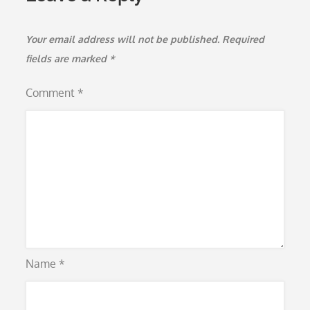
Your email address will not be published.
Required
fields are marked
*
Comment
*
Name
*