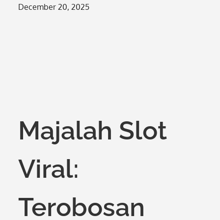
Posted
December 20, 2025
on
Majalah Slot
Viral:
Terobosan