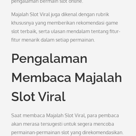
pengalaman bermain slot online.
Majalah Slot Viral juga dikenal dengan rubrik
khususnya yang memberikan rekomendasi game
slot terbaik, serta ulasan mendalam tentang fitur-
fitur menarik dalam setiap permainan.
Pengalaman
Membaca Majalah
Slot Viral
Saat membaca Majalah Slot Viral, para pembaca
akan merasa tersugesti untuk segera mencoba
permainan-permainan slot yang direkomendasikan.