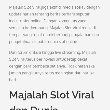
Majalah Slot Viral juga aktif di media sosial, dengan
update harian tentang berita terbaru seputar
industri slot online. Dengan komunitas yang
semakin berkembang, Majalah Slot Viral menjadi
tempat yang tepat untuk berbagi pengalaman dan
pengetahuan seputar dunia slot online.
Dari forum diskusi hingga live streaming, Majalah
Slot Viral terus berinovasi untuk tetap dekat
dengan para pembaca setianya. Tidak heran jika
jumlah pengikutnya terus meningkat dari hari ke
hari.
Majalah Slot Viral