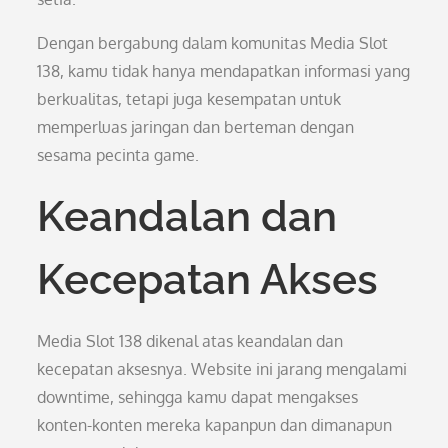
Dengan bergabung dalam komunitas Media Slot
138, kamu tidak hanya mendapatkan informasi yang
berkualitas, tetapi juga kesempatan untuk
memperluas jaringan dan berteman dengan
sesama pecinta game.
Keandalan dan
Kecepatan Akses
Media Slot 138 dikenal atas keandalan dan
kecepatan aksesnya. Website ini jarang mengalami
downtime, sehingga kamu dapat mengakses
konten-konten mereka kapanpun dan dimanapun