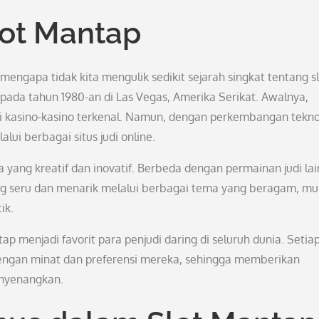
lot Mantap
gapa tidak kita mengulik sedikit sejarah singkat tentang sl
pada tahun 1980-an di Las Vegas, Amerika Serikat. Awalnya,
i kasino-kasino terkenal. Namun, dengan perkembangan tekno
lui berbagai situs judi online.
 yang kreatif dan inovatif. Berbeda dengan permainan judi lai
g seru dan menarik melalui berbagai tema yang beragam, mu
ik.
p menjadi favorit para penjudi daring di seluruh dunia. Setia
engan minat dan preferensi mereka, sehingga memberikan
enyenangkan.