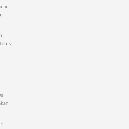
ncar
un
n
terus
us
akan
ri