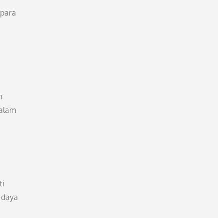
 para
n
dalam
ti
 daya