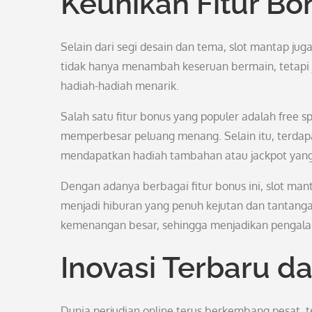
Keunikan Fitur B
Selain dari segi desain dan tema, slot mantap juga
tidak hanya menambah keseruan bermain, tetapi
hadiah-hadiah menarik.
Salah satu fitur bonus yang populer adalah free 
memperbesar peluang menang. Selain itu, terdap
mendapatkan hadiah tambahan atau jackpot yan
Dengan adanya berbagai fitur bonus ini, slot man
menjadi hiburan yang penuh kejutan dan tantang
kemenangan besar, sehingga menjadikan pengal
Inovasi Terbaru d
Dunia perjudian online terus berkembang pesat, t