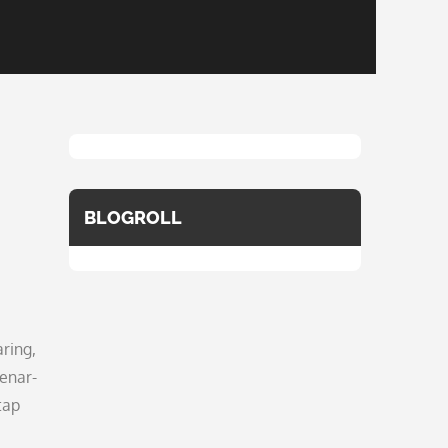
BLOGROLL
ring,
enar-
tap