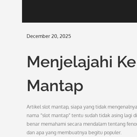
Posted
December 20, 2025
on
Menjelajahi Ke
Mantap
Artikel slot mantap, siapa yang tidak mengenalny
nama “slot mantap” tentu sudah tidak asing lagi di
benar memahami secara mendalam tentang fenomena
dan apa yang membuatnya begitu populer.