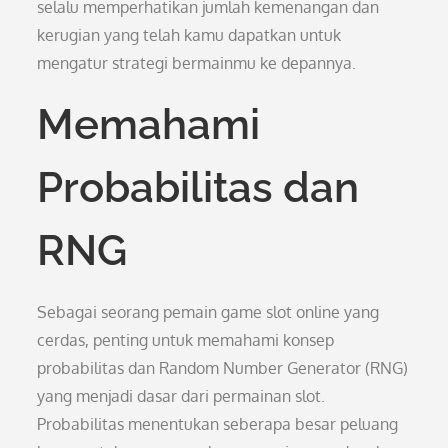
selalu memperhatikan jumlah kemenangan dan
kerugian yang telah kamu dapatkan untuk
mengatur strategi bermainmu ke depannya.
Memahami
Probabilitas dan
RNG
Sebagai seorang pemain game slot online yang
cerdas, penting untuk memahami konsep
probabilitas dan Random Number Generator (RNG)
yang menjadi dasar dari permainan slot.
Probabilitas menentukan seberapa besar peluang