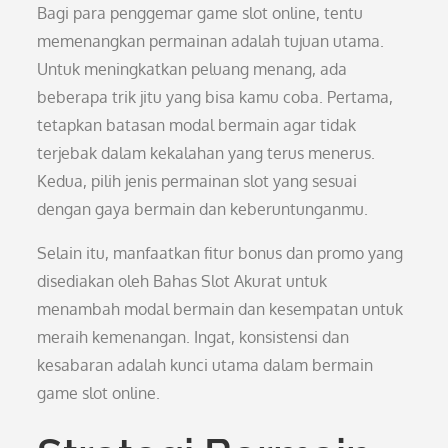
Bagi para penggemar game slot online, tentu
memenangkan permainan adalah tujuan utama.
Untuk meningkatkan peluang menang, ada
beberapa trik jitu yang bisa kamu coba. Pertama,
tetapkan batasan modal bermain agar tidak
terjebak dalam kekalahan yang terus menerus.
Kedua, pilih jenis permainan slot yang sesuai
dengan gaya bermain dan keberuntunganmu.
Selain itu, manfaatkan fitur bonus dan promo yang
disediakan oleh Bahas Slot Akurat untuk
menambah modal bermain dan kesempatan untuk
meraih kemenangan. Ingat, konsistensi dan
kesabaran adalah kunci utama dalam bermain
game slot online.