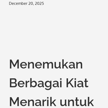
Posted
December 20, 2025
on
Menemukan
Berbagai Kiat
Menarik untuk