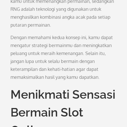
kamu untuk memenangkan permainan, sedangkan
RNG adalah teknologi yang digunakan untuk
menghasilkan kombinasi angka acak pada setiap
putaran permainan.
Dengan memahami kedua konsep ini, kamu dapat
mengatur strategi bermainmu dan meningkatkan
peluang untuk meraih kemenangan. Selain itu,
jangan lupa untuk selalu bermain dengan
keterampilan dan kehati-hatian agar dapat
memaksimalkan hasil yang kamu dapatkan.
Menikmati Sensasi
Bermain Slot