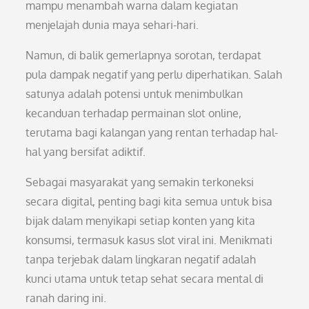
mampu menambah warna dalam kegiatan
menjelajah dunia maya sehari-hari.
Namun, di balik gemerlapnya sorotan, terdapat
pula dampak negatif yang perlu diperhatikan. Salah
satunya adalah potensi untuk menimbulkan
kecanduan terhadap permainan slot online,
terutama bagi kalangan yang rentan terhadap hal-
hal yang bersifat adiktif.
Sebagai masyarakat yang semakin terkoneksi
secara digital, penting bagi kita semua untuk bisa
bijak dalam menyikapi setiap konten yang kita
konsumsi, termasuk kasus slot viral ini. Menikmati
tanpa terjebak dalam lingkaran negatif adalah
kunci utama untuk tetap sehat secara mental di
ranah daring ini.