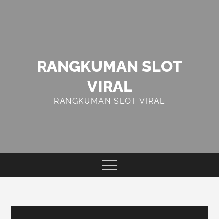
Skip
to
content
RANGKUMAN SLOT
VIRAL
RANGKUMAN SLOT VIRAL