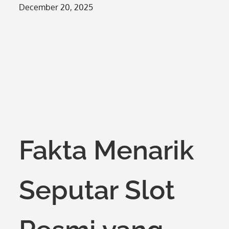
Posted
December 20, 2025
on
Fakta Menarik
Seputar Slot