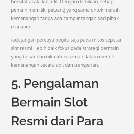
bersifat acak dan adil. Dengan demikian, setiap
pemain memiliki peluang yang sama untuk meraih
kemenangan tanpa ada campur tangan dari pihak
manapun.
Jadi, jangan percaya begitu saja pada mitos seputar
slot resmi. Lebih baik fokus pada strategi bermain
yang benar dan nikmati keseruan dalam meraih
kemenangan secara adil dan transparan.
5. Pengalaman
Bermain Slot
Resmi dari Para