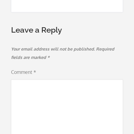
Leave a Reply
Your email address will not be published.
Required
fields are marked
*
Comment
*