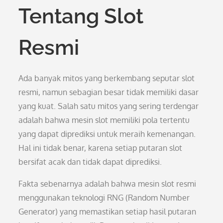
Tentang Slot
Resmi
Ada banyak mitos yang berkembang seputar slot
resmi, namun sebagian besar tidak memiliki dasar
yang kuat. Salah satu mitos yang sering terdengar
adalah bahwa mesin slot memiliki pola tertentu
yang dapat diprediksi untuk meraih kemenangan.
Hal ini tidak benar, karena setiap putaran slot
bersifat acak dan tidak dapat diprediksi.
Fakta sebenarnya adalah bahwa mesin slot resmi
menggunakan teknologi RNG (Random Number
Generator) yang memastikan setiap hasil putaran